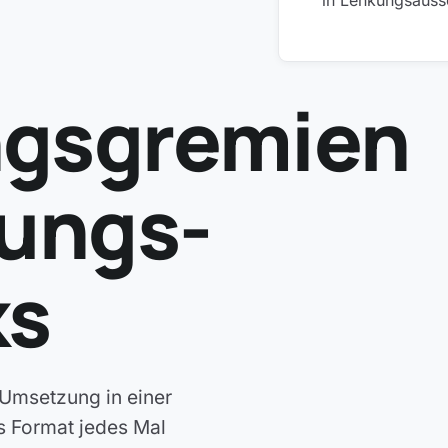
in Lenkungsauss
ngsgremien
ungs-
ks
 Umsetzung in einer
s Format jedes Mal