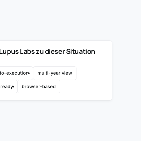
upus Labs zu dieser Situation
-to-execution
multi-year view
-ready
browser-based