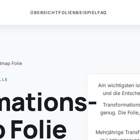
ÜBERSICHT
FOLIENBEISPIEL
FAQ
dmap Folie
LLE
Am wichtigsten is
mations-
und die Entsch
Transformation
genug. Die Folie,
Folie
Mehrjährige Transf