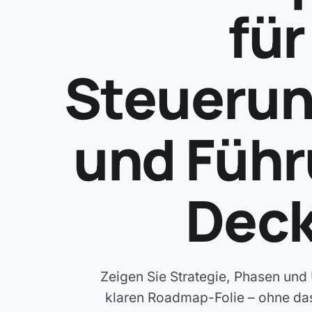
für
Steueru
und Führ
Dec
Zeigen Sie Strategie, Phasen und
klaren Roadmap-Folie – ohne da