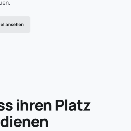
uen.
iel ansehen
ss ihren Platz
rdienen