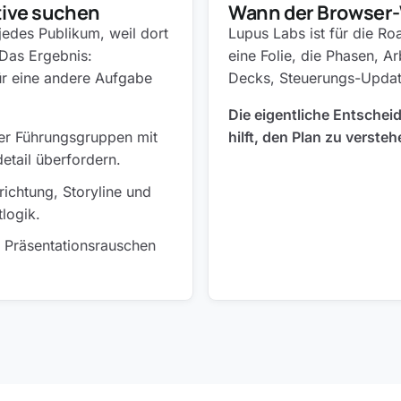
tive suchen
Wann der Browser-W
edes Publikum, weil dort
Lupus Labs ist für die R
 Das Ergebnis:
eine Folie, die Phasen, A
ür eine andere Aufgabe
Decks, Steuerungs-Updat
Die eigentliche Entschei
er Führungsgruppen mit
hilft, den Plan zu verste
etail überfordern.
ichtung, Storyline und
tlogik.
 Präsentationsrauschen