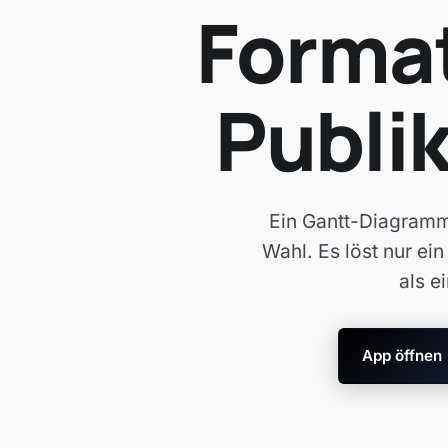
Format
Publi
Ein Gantt-Diagramm 
Wahl. Es löst nur e
als e
App öffnen